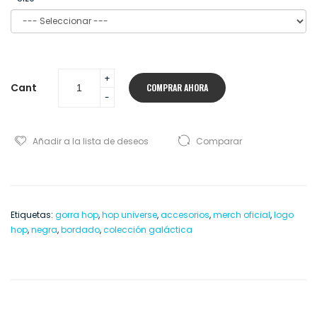
Cant
COMPRAR AHORA
Añadir a la lista de deseos
Comparar
Etiquetas:
gorra hop
,
hop universe
,
accesorios
,
merch oficial
,
logo
hop
,
negra
,
bordado
,
colección galáctica