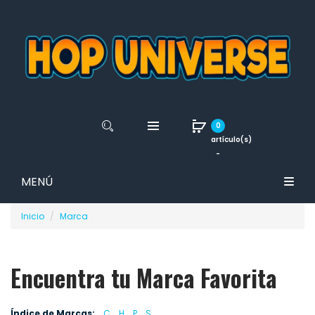
0
artículo(s)
-
MENÚ
Inicio
Marca
Encuentra tu Marca Favorita
Índice de Marcas:
C
H
P
S