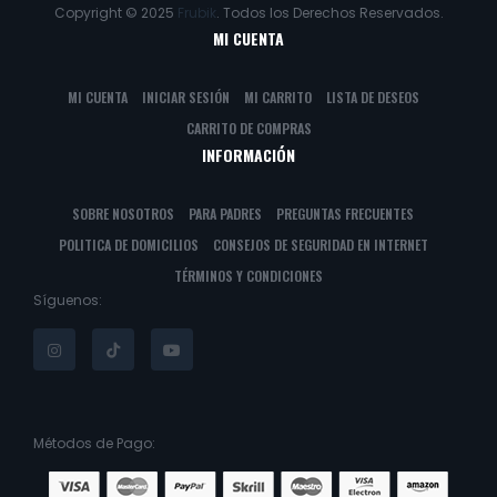
Copyright © 2025
Frubik
. Todos los Derechos Reservados.
MI CUENTA
MI CUENTA
INICIAR SESIÓN
MI CARRITO
LISTA DE DESEOS
CARRITO DE COMPRAS
INFORMACIÓN
SOBRE NOSOTROS
PARA PADRES
PREGUNTAS FRECUENTES
POLITICA DE DOMICILIOS
CONSEJOS DE SEGURIDAD EN INTERNET
TÉRMINOS Y CONDICIONES
Síguenos:
Métodos de Pago: