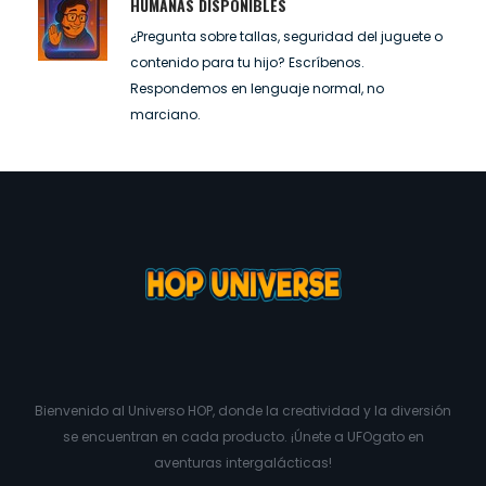
HUMANAS DISPONIBLES
¿Pregunta sobre tallas, seguridad del juguete o
contenido para tu hijo? Escríbenos.
Respondemos en lenguaje normal, no
marciano.
Bienvenido al Universo HOP, donde la creatividad y la diversión
se encuentran en cada producto. ¡Únete a UFOgato en
aventuras intergalácticas!