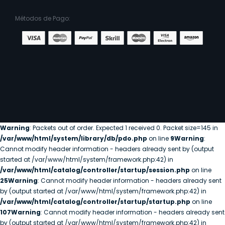
Métodos de Pago:
Warning
: Packets out of order. Expected 1 received 0. Packet size=145 in
/var/www/html/system/library/db/pdo.php
on line
9
Warning
:
Cannot modify header information - headers already sent by (output
started at /var/www/html/system/framework.php:42) in
/var/www/html/catalog/controller/startup/session.php
on line
25
Warning
: Cannot modify header information - headers already sent
by (output started at /var/www/html/system/framework.php:42) in
/var/www/html/catalog/controller/startup/startup.php
on line
107
Warning
: Cannot modify header information - headers already sent
by (output started at /var/www/html/system/framework.php:42) in