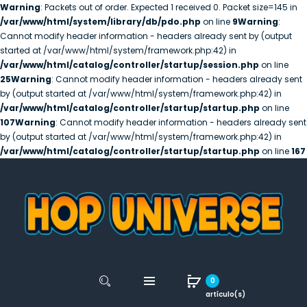
Warning
: Packets out of order. Expected 1 received 0. Packet size=145 in
/var/www/html/system/library/db/pdo.php
on line
9
Warning
:
Cannot modify header information - headers already sent by (output
started at /var/www/html/system/framework.php:42) in
/var/www/html/catalog/controller/startup/session.php
on line
25
Warning
: Cannot modify header information - headers already sent
by (output started at /var/www/html/system/framework.php:42) in
/var/www/html/catalog/controller/startup/startup.php
on line
107
Warning
: Cannot modify header information - headers already sent
by (output started at /var/www/html/system/framework.php:42) in
/var/www/html/catalog/controller/startup/startup.php
on line
167
0
artículo(s)