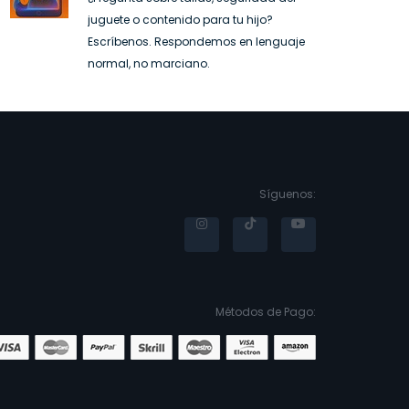
juguete o contenido para tu hijo?
Escríbenos. Respondemos en lenguaje
normal, no marciano.
Síguenos:
Métodos de Pago: