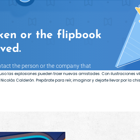
luso las explosiones pueden traer nuevas amistades. Con ilustraciones vibr
icolás Calderón. Prepárate para reír, imaginar y dejarte llevar por la c