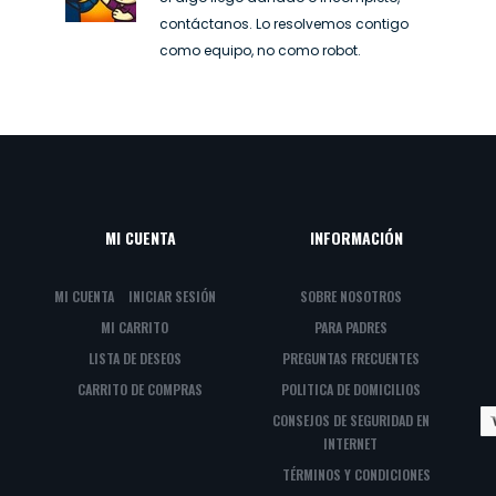
contáctanos. Lo resolvemos contigo
como equipo, no como robot.
MI CUENTA
INFORMACIÓN
MI CUENTA
INICIAR SESIÓN
SOBRE NOSOTROS
MI CARRITO
PARA PADRES
LISTA DE DESEOS
PREGUNTAS FRECUENTES
CARRITO DE COMPRAS
POLITICA DE DOMICILIOS
CONSEJOS DE SEGURIDAD EN
INTERNET
TÉRMINOS Y CONDICIONES