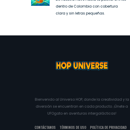
dentro de Colombia con cobertura
clara y sin letras pequeñas.
Bienvenido al Universo HOP, donde la creatividad y la
diversión se encuentran en cada producto. ¡Únete a
UFOgato en aventuras intergalácticas!
CONTÁCTANOS
TÉRMINOS DE USO
POLÍTICA DE PRIVACIDAD