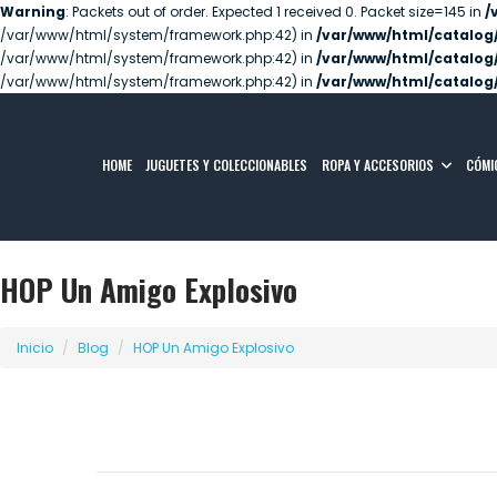
Warning
: Packets out of order. Expected 1 received 0. Packet size=145 in
/
/var/www/html/system/framework.php:42) in
/var/www/html/catalog/
/var/www/html/system/framework.php:42) in
/var/www/html/catalog/
/var/www/html/system/framework.php:42) in
/var/www/html/catalog/
HOME
JUGUETES Y COLECCIONABLES
ROPA Y ACCESORIOS
CÓMI
HOP Un Amigo Explosivo
Inicio
Blog
HOP Un Amigo Explosivo