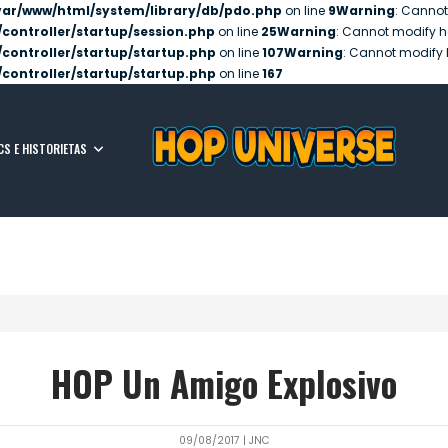
var/www/html/system/library/db/pdo.php
on line
9
Warning
: Cannot
controller/startup/session.php
on line
25
Warning
: Cannot modify h
controller/startup/startup.php
on line
107
Warning
: Cannot modify 
controller/startup/startup.php
on line
167
CS E HISTORIETAS
HOP Un Amigo Explosivo
09/08/2017
|
JNC