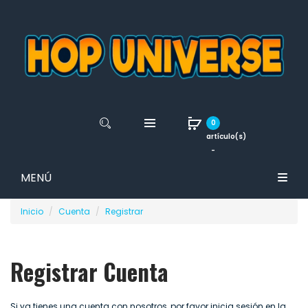
0
artículo(s)
-
MENÚ
Inicio
Cuenta
Registrar
Registrar Cuenta
Si ya tienes una cuenta con nosotros, por favor inicia sesión en la